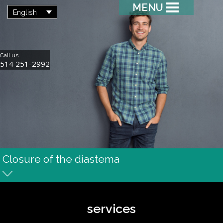
MENU
English
Call us
514 251-2992
Closure of the diastema
services