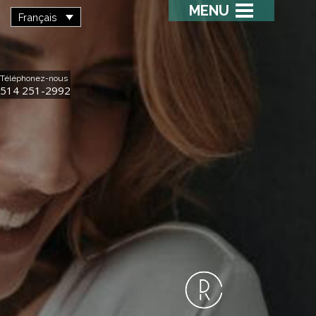
MENU
Français
Téléphonez-nous
514 251-2992