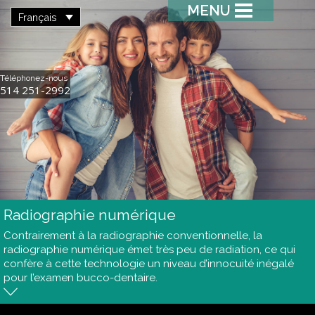
MENU
Français
Téléphonez-nous
514 251-2992
Radiographie numérique
Contrairement à la radiographie conventionnelle, la
radiographie numérique émet très peu de radiation, ce qui
confère à cette technologie un niveau d’innocuité inégalé
pour l’examen bucco-dentaire.