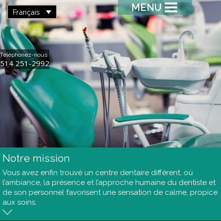
MENU
Français
Téléphonez-nous
514 251-2992
Notre mission
Vous avez enfin trouvé un centre dentaire différent, où
l’ambiance, la présence et l’approche humaine du dentiste et
de son personnel favorisent une sensation de calme, propice
aux soins.