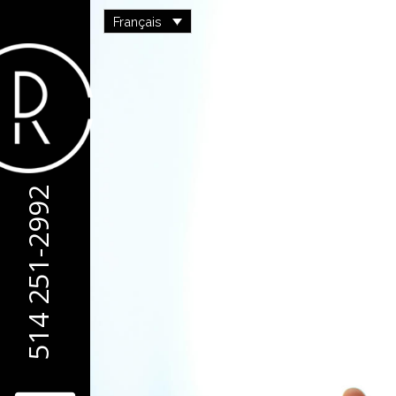
Français
514 251-2992